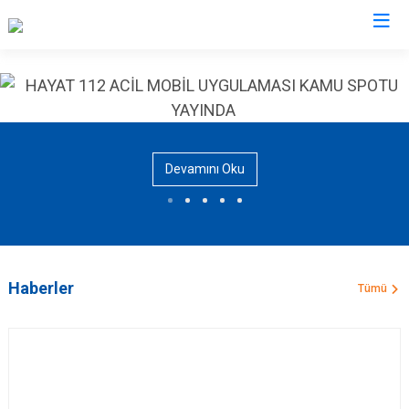
AFAD İl Müdürlükleri
Devamını Oku
Haberler
Tümü