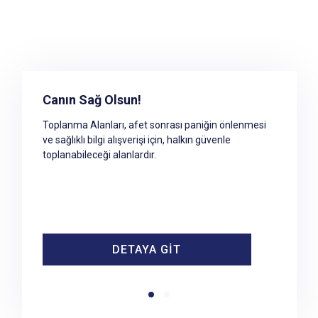
Toplanma Alanına Erişim
Canın Sağ Olsun!
Afet ve acil durumlar sonrasında geçici barınma
Toplanma Alanları, afet sonrası paniğin önlenmesi
merkezleri hazır olana kadar geçecek süre
ve sağlıklı bilgi alışverişi için, halkın güvenle
içerisinde yaşanacak paniği önlemek ve sağlıklı bilgi
toplanabileceği alanlardır.
alışverişini sağlamak amacıyla halkın tehlikeli
bölgeden uzaklaşarak toplanabileceği güvenli
alanlardır.
DETAYA GİT
DETAYA GİT